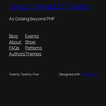
Gopher beyond El[i]phants
As Golang beyond PHP
Blog
Events
About
Shop
FAQs
Patterns
Authors
Themes
Twenty Twenty-Five
Designed with
WordPress