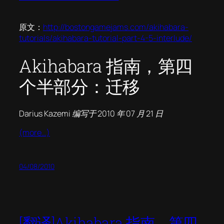
原文：
http://bostongamejams.com/akihabara-
tutorials/akihabara-tutorial-part-4-5-interlude/
Akihabara 指南，第四
个半部分：迁移
Darius Kazemi 编写于 2010 年 07 月 21 日
(more…)
04/08/2010
[翻译]Akihabara 指南，第四