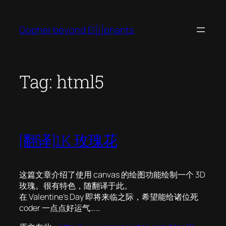
Skip
to
Gopher beyond El[i]phants
content
Tag:
html5
[翻译]1K 玫瑰花
这篇文章介绍了使用 canvas 的绘图功能绘制一个 3D
玫瑰。很有特色，随翻译于此。
在 Valentine’s Day 即将来临之际，希望能给诸位死
coder 一点点好运气……