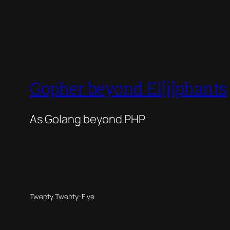
Gopher beyond El[i]phants
As Golang beyond PHP
Twenty Twenty-Five