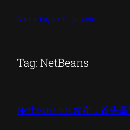
Skip
to
Gopher beyond El[i]phants
content
Tag:
NetBeans
Netbeans 6.8 发布，首