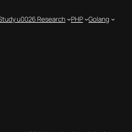
Study u0026 Research
PHP
Golang