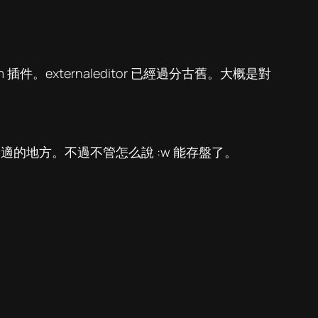
插件。externaleditor 已經過分古舊。大概是對
不合適的地方。不過不管怎么說 :w 能存盤了。