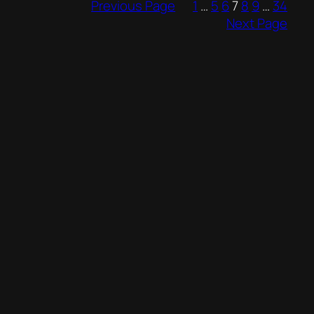
Previous Page
1
…
5
6
7
8
9
…
34
Next Page