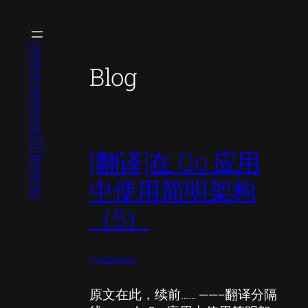
Skip
to
content
Gopher beyond El[i]phants
Blog
[翻译]在 Go 应用
中使用简明架构
（5）
17/02/2013
原文在此，续前…… ——–翻译分隔