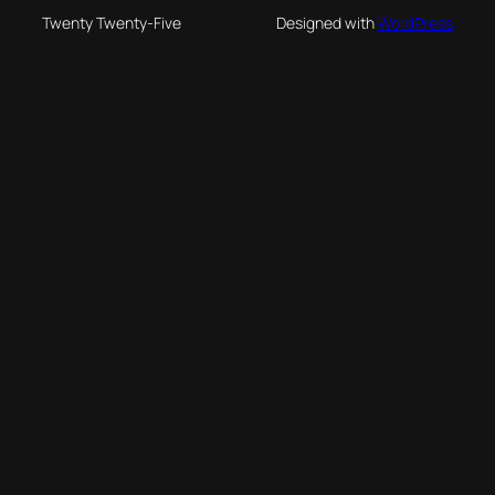
Twenty Twenty-Five
Designed with
WordPress