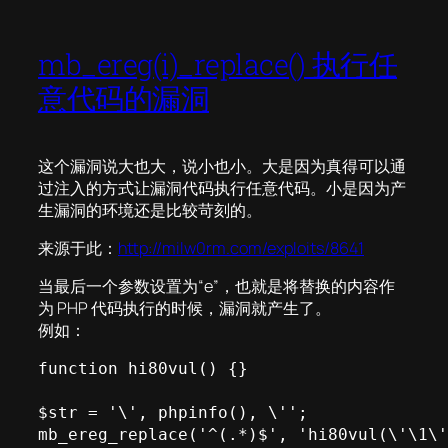
mb_ereg(i)_replace() 执行任
意代码的漏洞
这个漏洞说大也大，说小也小。大是因为真得可以通
过注入的方式让漏洞代码执行任意代码。小是因为产
生漏洞的环境还是比较苛刻的。
来源于此：
http://milw0rm.com/exploits/8641
当最后一个参数设置为“e”，也就是将替换的内容作
为 PHP 代码执行的时候，漏洞就产生了。
例如：
function hi80vul() {}

$str = '\', phpinfo(), \'';

mb_ereg_replace('^(.*)$', 'hi80vul(\'\1\'