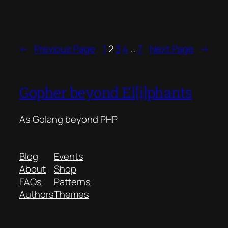
←
Previous Page
1
2
3
4
…
7
Next Page
→
Gopher beyond El[i]phants
As Golang beyond PHP
Blog
Events
About
Shop
FAQs
Patterns
Authors
Themes