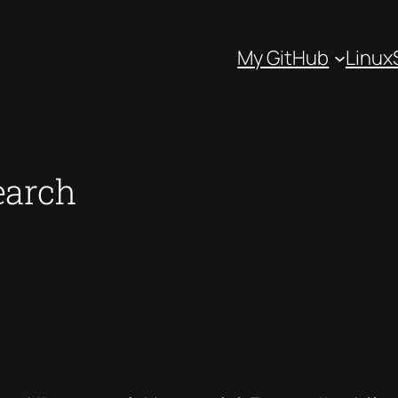
My GitHub
Linux
earch