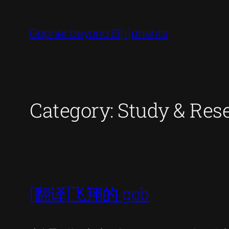
Skip
to
Gopher beyond El[i]phants
content
Category:
Study & Res
[翻译]飞翔的 gob