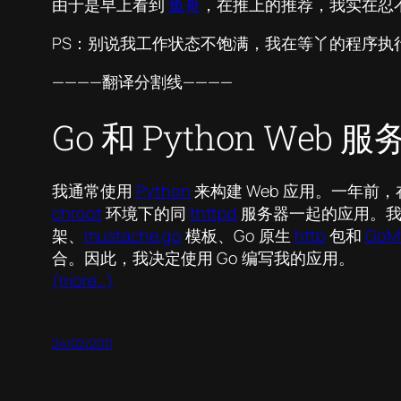
由于是早上看到
鱼哥
，在推上的推荐，我实在忍
PS：别说我工作状态不饱满，我在等丫的程序执行
————翻译分割线————
Go 和 Python Web
我通常使用
Python
来构建 Web 应用。一年前
chroot
环境下的同
thttpd
服务器一起的应用。我开
架、
mustache.go
模板、Go 原生
http
包和
GoM
合。因此，我决定使用 Go 编写我的应用。
(more…)
24/02/2011