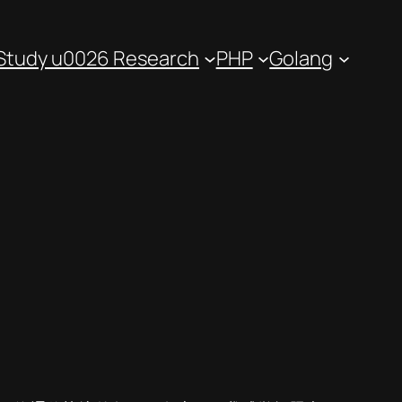
Study u0026 Research
PHP
Golang