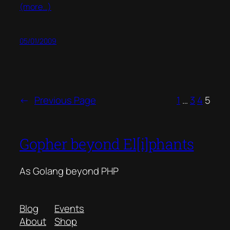
(more…)
05/01/2009
←
Previous Page
1
…
3
4
5
Gopher beyond El[i]phants
As Golang beyond PHP
Blog
Events
About
Shop