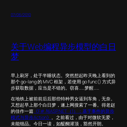
07/06/2010
关于Web编程异步模型的白日
梦
早上刷牙，处于半睡状态。突然想起昨天晚上看到的
那个 go-lang 的 MVC 框架，若使用 go func() 方式异
步获取数据，应当是不错的。窃喜……梦醒……
在地铁上被前前后后那些特种男女逼到车角，无奈。
又想起早上那个白日梦，遂上网搜索了一番。得老赵
的佳作一篇
《F# 与ASP.NET（1）：基于事件的异步
模式与异步Action》
。之前看过，由于对微软无爱，
未能细品。今日一读，如醍醐灌顶，豁然开朗。