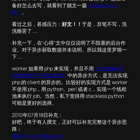
备好怎么去写，就看到了靓文一篇
《Gearman 心
得》
。
看过之后，甚感压力：
好文！！
于是，弃笔不写，洗
洗睡罢了……
补充一下，在“心得”文中仅仅说明了不阻塞的后台作
业。对于异步获取数据并未说明。所以我这里罗嗦一
下……
worker 如果用 php 来实现，并且不用
《Web编程异
步模型的PHP 原生实现》
中的异步方式，是无法实现
php 的 client 的异步的。比较好的实现方式是 worker
不使用 php，用 python、perl 或者 c，实现一个线程
池来执行 job。当然，私下觉得用 stackless python
可能是更好的选择。
2010年07月18日补充：
好吧，终于有人撰文，正好可以补充完整这个异步思
路：
淺談coroutine與gevent