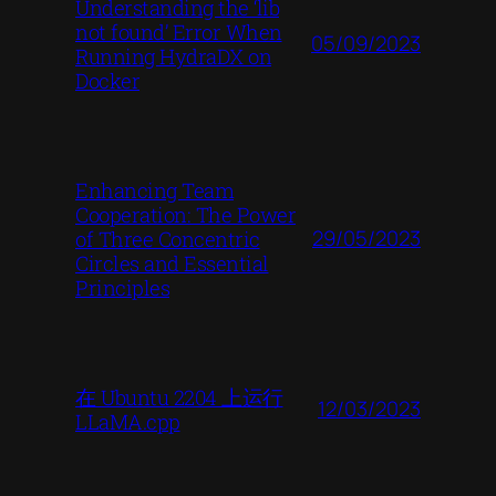
Understanding the ‘lib
not found’ Error When
05/09/2023
Running HydraDX on
Docker
Enhancing Team
Cooperation: The Power
29/05/2023
of Three Concentric
Circles and Essential
Principles
在 Ubuntu 2204 上运行
12/03/2023
LLaMA.cpp