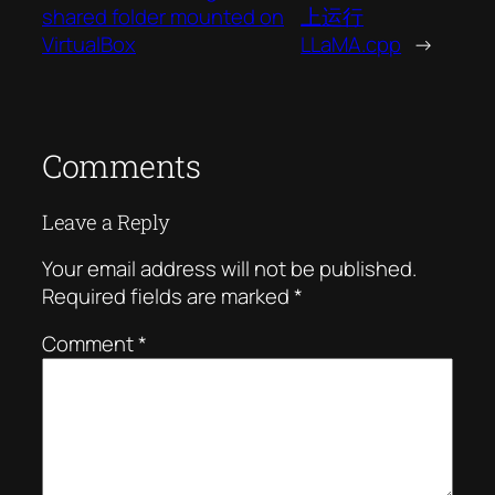
shared folder mounted on
上运行
VirtualBox
LLaMA.cpp
→
Comments
Leave a Reply
Your email address will not be published.
Required fields are marked
*
Comment
*