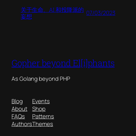
关于生命、AI 和投降派的
07/03/2023
妄想
Gopher beyond El[i]phants
As Golang beyond PHP
Blog
Events
About
Shop
FAQs
Patterns
Authors
Themes