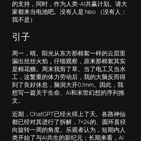
的支持，同时，作为人类-AI共赢计划。请大
家都来当电池吧。没有人是 Neo （没有人：
我不是）
引子
周一，晴。阳光从东方那棉絮一样的云层里
漏出丝丝火焰，仔细观察，原来那棉絮其实
是棉花糖。周末我剪了草、当了电工又当水
工，这繁重的体力劳动后，我的大脑反而得
到了良好休息，脑洞大开0.1mm。因此，我
想写一篇关于生命、AI和末世幻想的序列推
文。
近期，ChatGPT已经火得上了天。各路神仙
都已经对其进行了拆解，7×24的、圆环直径
向旋转一周的角度。乐观者认为，短期内人
类开始了与AI共生的新纪元；长期来看，AI