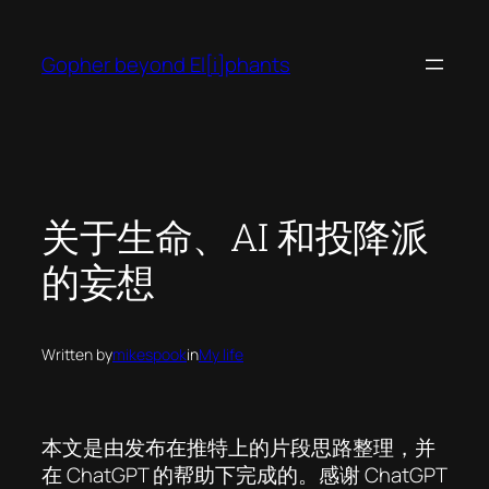
Skip
to
Gopher beyond El[i]phants
content
关于生命、AI 和投降派
的妄想
Written by
mikespook
in
My life
本文是由发布在推特上的片段思路整理，并
在 ChatGPT 的帮助下完成的。感谢 ChatGPT