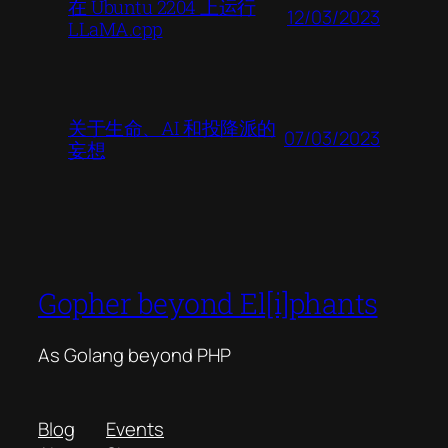
在 Ubuntu 2204 上运行
12/03/2023
LLaMA.cpp
关于生命、AI 和投降派的
07/03/2023
妄想
Gopher beyond El[i]phants
As Golang beyond PHP
Blog
Events