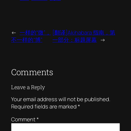
←
一样的“微”，
[翻译]Akihabara 指南，第
不一样的“博”
一部分：标题屏幕
→
Comments
Leave a Reply
Your email address will not be published.
Required fields are marked
*
Comment
*