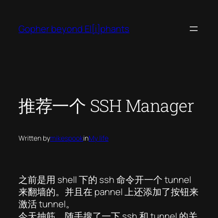
Skip
to
Gopher beyond El[i]phants
content
推荐一个 SSH Manager
Written by
mikespook
in
My life
之前是用 shell 下的 ssh 命令开一个 tunnel
来翻墙的。并且在 pannel 上还添加了按钮来
激活 tunnel。
今天抽筋，随手搜了一下 ssh 和 tunnel 的关