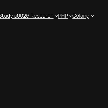
Study u0026 Research
PHP
Golang