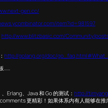
www.next-gen.cc/
/news.ycombinator.com/item?id=981597
：
http://www.blitzbasic.com/Community/post
：
http://golang.org/doc/go_faq.html#Wha
板……
rlang、Java 和 Go 的测试：
http://timyan
comments 更精彩！如果体系内有人能够