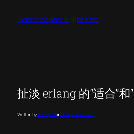
Skip
to
Gopher beyond El[i]phants
content
扯淡 erlang 的“适合”和
Written by
mikespook
in
Study & Research