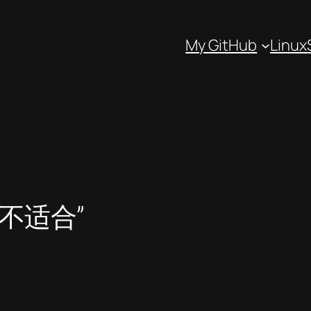
My GitHub
Linux
“不适合”