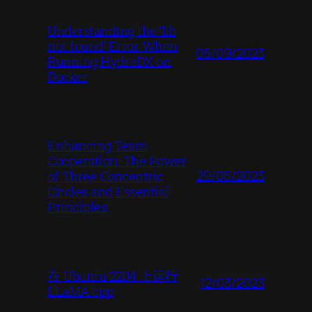
Understanding the ‘lib
not found’ Error When
05/09/2023
Running HydraDX on
Docker
Enhancing Team
Cooperation: The Power
29/05/2023
of Three Concentric
Circles and Essential
Principles
在 Ubuntu 2204 上运行
12/03/2023
LLaMA.cpp