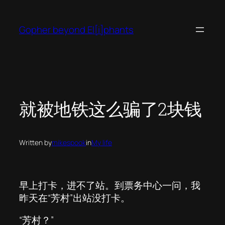
Skip
to
Gopher beyond El[i]phants
content
就被地铁这么骗了2块钱
Written by
mikespook
in
My life
早上打卡，进不了站。到票务中心一问，我
昨天在“芳村”出站没打卡。
“芳村？”