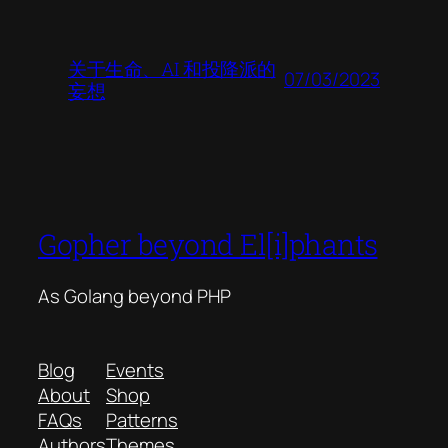
关于生命、AI 和投降派的
07/03/2023
妄想
Gopher beyond El[i]phants
As Golang beyond PHP
Blog
Events
About
Shop
FAQs
Patterns
Authors
Themes