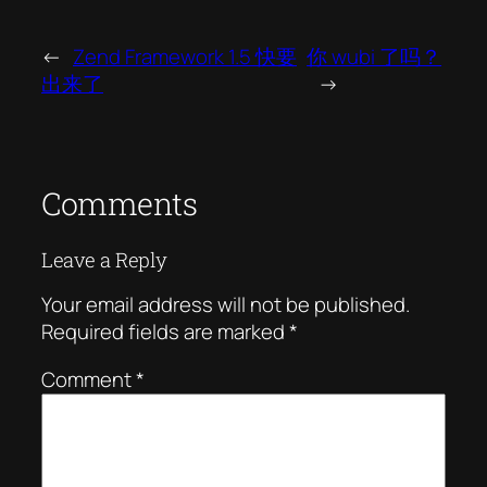
←
Zend Framework 1.5 快要
你 wubi 了吗？
出来了
→
Comments
Leave a Reply
Your email address will not be published.
Required fields are marked
*
Comment
*