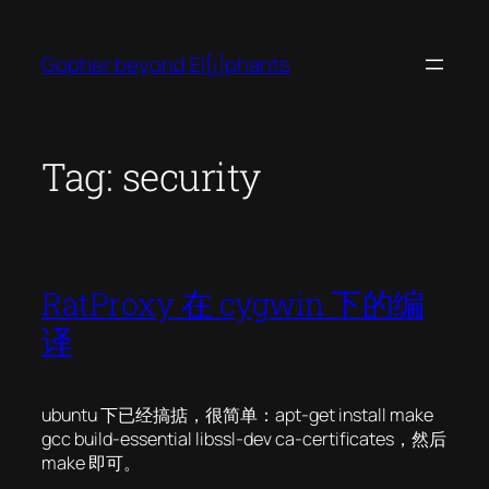
Skip
to
Gopher beyond El[i]phants
content
Tag:
security
RatProxy 在 cygwin 下的编
译
ubuntu 下已经搞掂，很简单：apt-get install make
gcc build-essential libssl-dev ca-certificates，然后
make 即可。