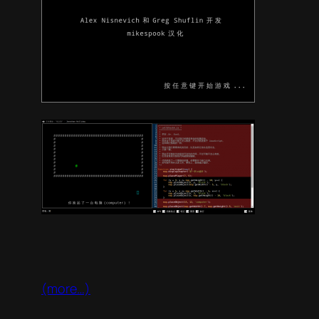
(more…)