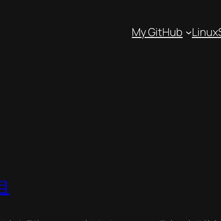
My GitHub
Linux
目