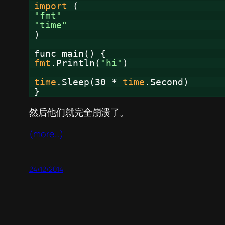
import
(
"fmt"
"time"
)
func main() {
fmt
.Println(
"hi"
)
time
.Sleep(30 *
time
.Second)
}
然后他们就完全崩溃了。
(more…)
24/12/2014