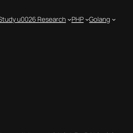
Study u0026 Research
PHP
Golang