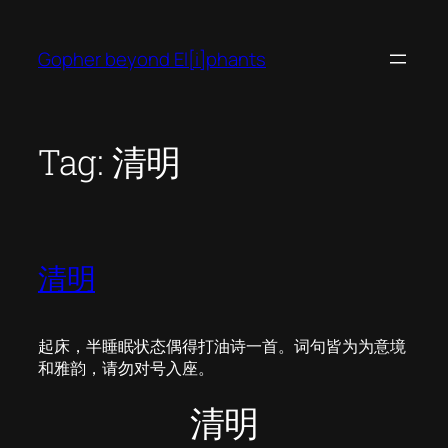
Skip
to
Gopher beyond El[i]phants
content
Tag:
清明
清明
起床，半睡眠状态偶得打油诗一首。词句皆为为意境
和雅韵，请勿对号入座。
清明