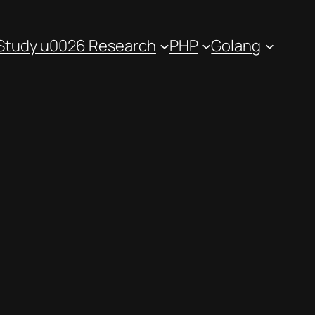
Study u0026 Research
PHP
Golang