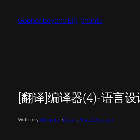
Skip
to
Gopher beyond El[i]phants
content
[翻译]编译器(4)-语言设
Written by
mikespook
in
Golang
, 
Study & Research