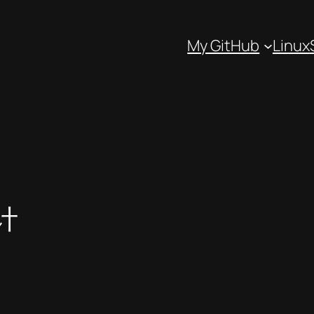
My GitHub
Linux
计