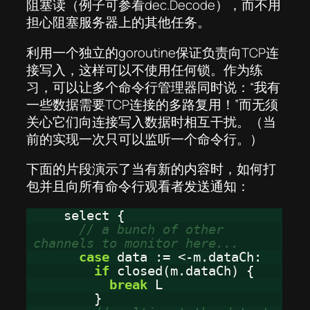
阻塞读（例子可参看dec.Decode），而不用
担心阻塞服务器上的其他任务。
利用一个独立的goroutine保证负责向TCP连
接写入，这样可以不使用任何锁。作为练
习，可以让多个命令行管理器同时说：“我有
一些数据需要TCP连接的多路复用！”而无须
关心它们向连接写入数据时相互干扰。（当
前的实现一次只可以监听一个命令行。）
下面的片段演示了当有新的内容时，如何打
包并且向所有命令行观看者发送通知：
select {
// a bunch of other
channels to monitor here...
case
data := <-m.dataCh:
if
closed(m.dataCh) {
break
L
}