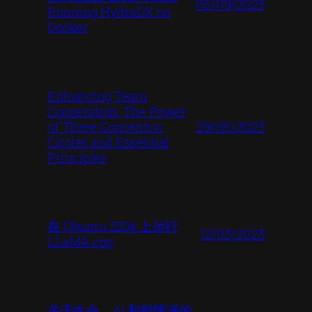
05/09/2023
Running HydraDX on
Docker
Enhancing Team
Cooperation: The Power
29/05/2023
of Three Concentric
Circles and Essential
Principles
在 Ubuntu 2204 上运行
12/03/2023
LLaMA.cpp
关于生命、AI 和投降派的