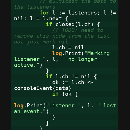
// multicast the data to
the listeners
for
l := listeners; l !=
nil; l = l.next {
if
closed(l.ch) {
// TODO: need to
remove this node from the list,
not just mark nil
l.ch = nil
log
.Print(
"Marking
listener "
, l,
" no longer
active."
)
}
if
l.ch != nil {
ok := l.ch <-
consoleEvent{data}
if
!ok {
log
.Print(
"Listener "
, l,
" lost
an event."
)
}
}
}