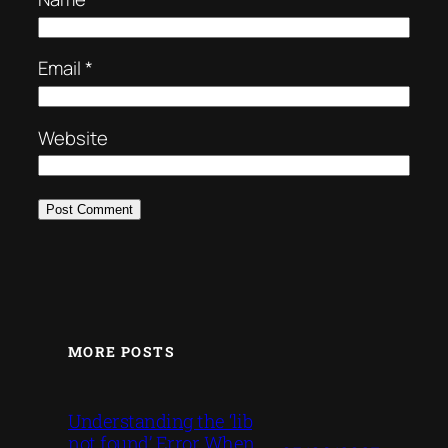
Email
*
Website
MORE POSTS
Understanding the ‘lib
not found’ Error When