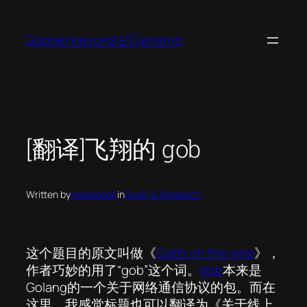
Skip
to
Gopher beyond El[i]phants
content
[翻译]飞翔的 gob
Written by
mikespook
in
Study & Research
这个题目的原文叫做《
Gobs on the wire
》，
作者巧妙的用了“gob”这个词。
gob
本来是
Golang的一个关于网络通信协议的包。而在
这里，我感觉标题也可以翻译为《关于线上