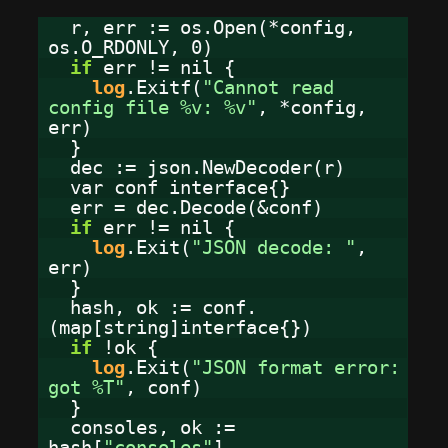
r, err := os.Open(*config,
os.O_RDONLY, 0)
if
err != nil {
log
.Exitf(
"Cannot read
config file %v: %v"
, *config,
err)
}
dec := json.NewDecoder(r)
var conf interface{}
err = dec.Decode(&conf)
if
err != nil {
log
.Exit(
"JSON decode: "
,
err)
}
hash, ok := conf.
(map[string]interface{})
if
!ok {
log
.Exit(
"JSON format error:
got %T"
, conf)
}
consoles, ok :=
hash[
"consoles"
]