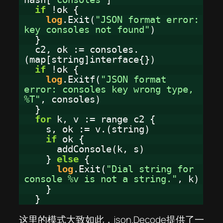
if
!ok {
log
.Exit(
"JSON format error:
key consoles not found"
)
}
c2, ok := consoles.
(map[string]interface{})
if
!ok {
log
.Exitf(
"JSON format
error: consoles key wrong type,
%T"
, consoles)
}
for
k, v := range c2 {
s, ok := v.(string)
if
ok {
addConsole(k, s)
}
else
{
log
.Exit(
"Dial string for
console %v is not a string."
, k)
}
}
这里的模式大致如此，json.Decode提供了一