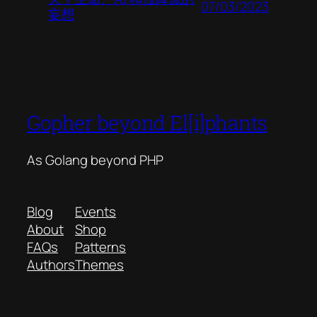
07/03/2023
妄想
Gopher beyond El[i]phants
As Golang beyond PHP
Blog
Events
About
Shop
FAQs
Patterns
Authors
Themes