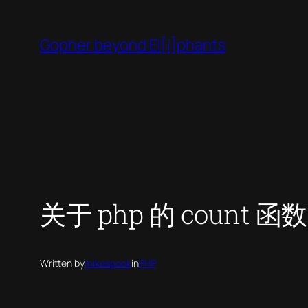
Skip
to
Gopher beyond El[i]phants
content
关于 php 的 count 函数
Written by
mikespook
in
PHP