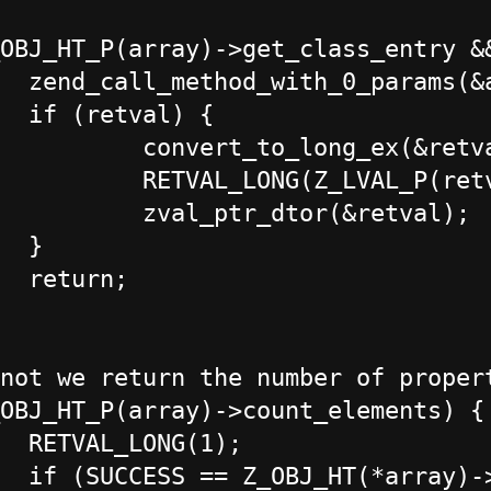
al);

{

retval);

etval));

etval);





;

CC)) {
