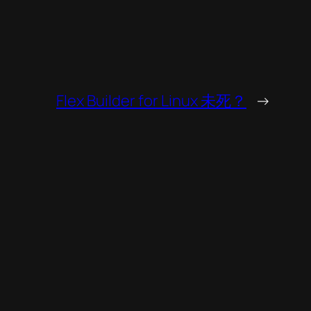
Flex Builder for Linux 未死？
→