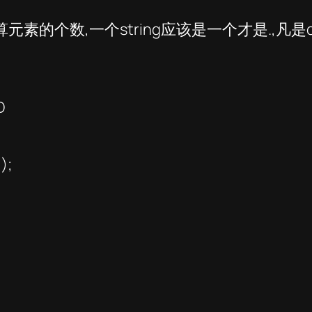
素的个数,一个string应该是一个才是.,凡是co
D
);