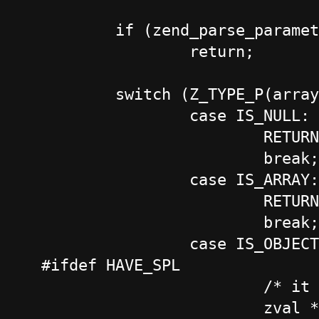
	if (zend_parse_parameters (ZEND_NUM_ARGS() TSRMLS_CC, "z|l", &array, &mode) == FAILURE)

		return;

	switch (Z_TYPE_P(array)) {

		case IS_NULL:

			RETURN_LONG(0);

			break;

		case IS_ARRAY:

			RETURN_LONG (php_count_recursive (array, mode TSRMLS_CC));

			break;

		case IS_OBJECT: {

#ifdef HAVE_SPL

			/* it the object implements Countable we call its count() method */

			zval *retval;
