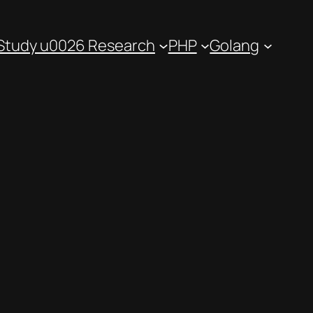
Study u0026 Research
PHP
Golang