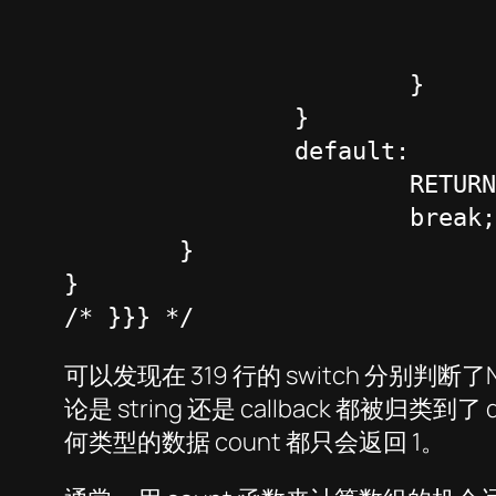
					retu
				}
			}

		}

		default:

			RETURN_LONG(1);

			break;

	}

}

/* }}} */
可以发现在 319 行的 switch 分别判断了
论是 string 还是 callback 都被归类到
何类型的数据 count 都只会返回 1。