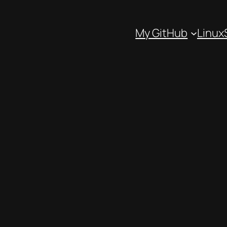
My GitHub
Linux