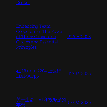
Docker
Enhancing Team
Cooperation: The Power
29/05/2023
of Three Concentric
Circles and Essential
Principles
在 Ubuntu 2204 上运行
12/03/2023
LLaMA.cpp
关于生命、AI 和投降派的
07/03/2023
妄想