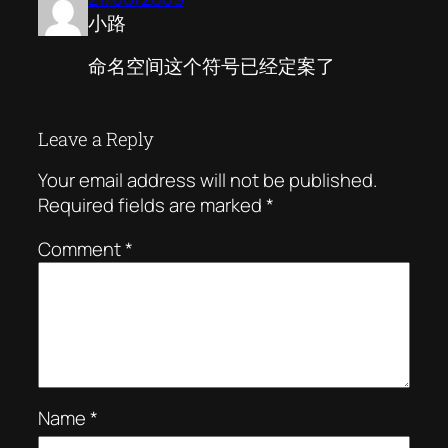
小路
命名空间这个符号已经定案了
Leave a Reply
Your email address will not be published.
Required fields are marked
*
Comment
*
Name
*