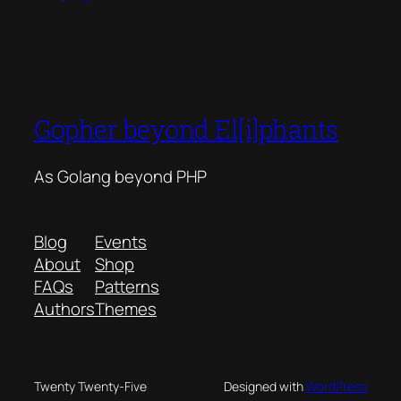
Gopher beyond El[i]phants
As Golang beyond PHP
Blog
Events
About
Shop
FAQs
Patterns
Authors
Themes
Twenty Twenty-Five
Designed with
WordPress