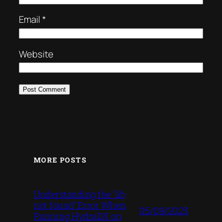
Email
*
Website
MORE POSTS
Understanding the ‘lib
not found’ Error When
05/09/2023
Running HydraDX on