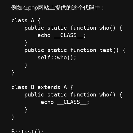
例如在php网站上提供的这个代码中：
class A {

    public static function who() {

        echo __CLASS__;

    }

    public static function test() {

        self::who();

    }

}

class B extends A {

    public static function who() {

         echo __CLASS__;

    }

}

B::test();