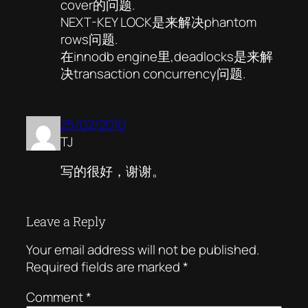
cover的问题.
NEXT-KEY LOCK是来解决phantom
rows问题.
在innodb engine里,deadlocks是来解
决transaction concurrency问题.
25/02/2010
TJ
写的很好，谢谢。
Leave a Reply
Your email address will not be published.
Required fields are marked
*
Comment
*