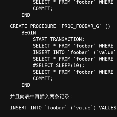
        SELECT * FROM `foobar` WHERE `
        COMMIT;

    END
CREATE PROCEDURE `PROC_FOOBAR_G` ()

    BEGIN

        START TRANSACTION;

        SELECT * FROM `foobar` WHERE `
        INSERT INTO `foobar` (`value`
        SELECT * FROM `foobar` WHERE `
        #SELECT SLEEP(10);

        SELECT * FROM `foobar` WHERE `
        COMMIT;

    END
并且向表中再插入两条记录：
INSERT INTO `foobar` (`value`) VALUES