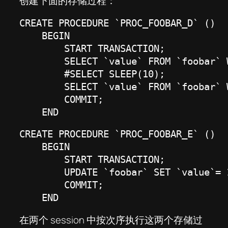
创建下面的存储过程：
CREATE PROCEDURE `PROC_FOOBAR_D` ()

    BEGIN

        START TRANSACTION;

        SELECT `value` FROM `foobar` 
        #SELECT SLEEP(10);

        SELECT `value` FROM `foobar` 
        COMMIT;

    END
CREATE PROCEDURE `PROC_FOOBAR_E` ()

    BEGIN

        START TRANSACTION;

        UPDATE `foobar` SET `value`= 
        COMMIT;

    END
在两个 session 中按次序执行这两个存储过