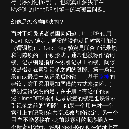
行（序列化执行）。也就真正解决了在
MySQL 的 InnoDB 引擎中的写覆盖问题。
幻像是怎么样解决的？
而对于幻像或者说幽灵问题，InnoDB 使用
Next-Key 锁定
，通俗的说也就是对索引加锁
（谓词锁）
。Next-Key 锁定是联合了记录锁
和间隙锁的一个锁形式，通常也被称作谓词
锁。记录锁是指加在索引记录上的锁。间隙
锁是指加在索引记录之间的缝隙、第一条记
录前或最后一条记录后的锁。（基于
路神
的
建议，这里采用更加严谨的方式来描述。）
特别值得说明的是，在手册上有这样的描
述：InnoDB对索引记录设置的锁定也映像索
引记录之前的“间隙”。如果一个用户对一个
索引上的记录R有共享或独占的锁定，另一个
用户 不能紧接在R之前以索引的顺序插入一
个新索引记录。说明 Next-Key 锁在记录上存