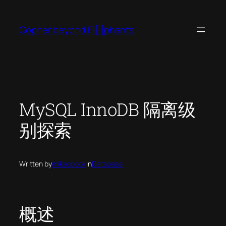
Skip
to
Gopher beyond El[i]phants
content
MySQL InnoDB 隔离级
别探索
Written by
mikespook
in
Database
概述