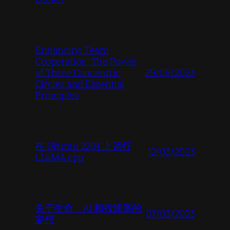
Enhancing Team
Cooperation: The Power
29/05/2023
of Three Concentric
Circles and Essential
Principles
在 Ubuntu 2204 上运行
12/03/2023
LLaMA.cpp
关于生命、AI 和投降派的
07/03/2023
妄想