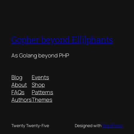
Gopher beyond El[i]phants
As Golang beyond PHP
Blog
Events
About
Shop
FAQs
Patterns
Authors
Themes
Twenty Twenty-Five
Designed with
WordPress