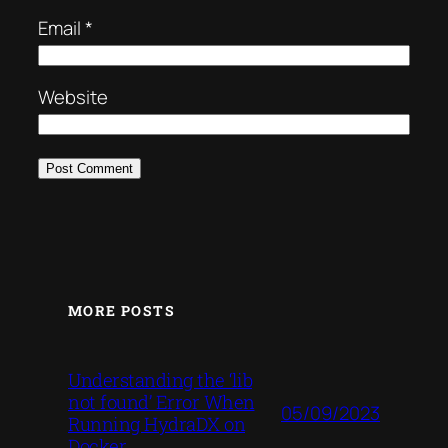
Email
*
Website
MORE POSTS
Understanding the ‘lib
not found’ Error When
05/09/2023
Running HydraDX on
Docker