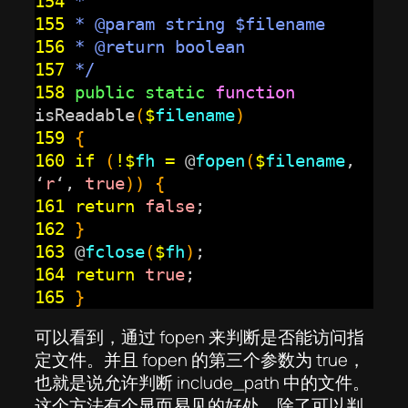
154
*
155
* @param string $filename
156
* @return boolean
157
*/
158
public static
function
isReadable
(
$
filename
)
159
{
160
if
(
!
$
fh
=
@
fopen
(
$
filename
,
‘
r
‘,
true
))
{
161
return
false
;
162
}
163
@
fclose
(
$
fh
)
;
164
return
true
;
165
}
可以看到，通过 fopen 来判断是否能访问指
定文件。并且 fopen 的第三个参数为 true，
也就是说允许判断 include_path 中的文件。
这个方法有个显而易见的好处，除了可以判