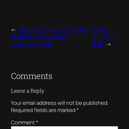
←
使用日立 Feature Tools 软盘
长此以
镜像解决 Ubuntu 磁盘的
往，国将
load/unload 问题
不国
→
Comments
Leave a Reply
Your email address will not be published.
Required fields are marked
*
Comment
*