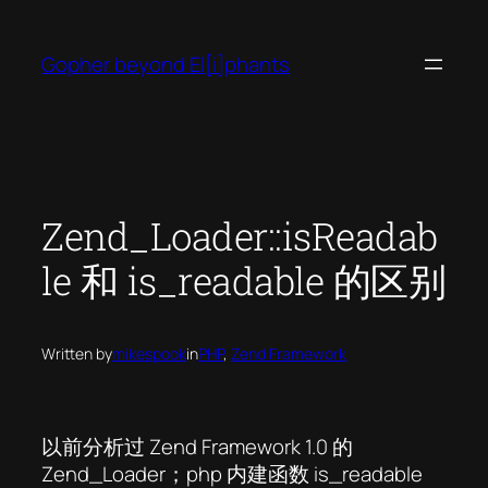
Skip
to
Gopher beyond El[i]phants
content
Zend_Loader::isReadab
le 和 is_readable 的区别
Written by
mikespook
in
PHP
, 
Zend Framework
以前分析过 Zend Framework 1.0 的
Zend_Loader；php 内建函数 is_readable