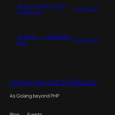
在 Ubuntu 2204 上运行
12/03/2023
LLaMA.cpp
关于生命、AI 和投降派的
07/03/2023
妄想
Gopher beyond El[i]phants
As Golang beyond PHP
Blog
Events