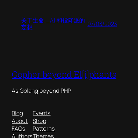
关于生命、AI 和投降派的
07/03/2023
妄想
Gopher beyond El[i]phants
As Golang beyond PHP
Blog
Events
About
Shop
FAQs
Patterns
Authors
Themes