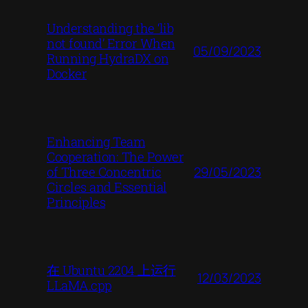
Understanding the ‘lib
not found’ Error When
05/09/2023
Running HydraDX on
Docker
Enhancing Team
Cooperation: The Power
29/05/2023
of Three Concentric
Circles and Essential
Principles
在 Ubuntu 2204 上运行
12/03/2023
LLaMA.cpp