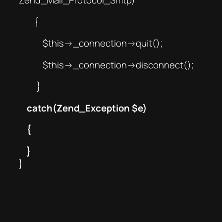
Zend_Mail_Protocol_Smtp)
{
$this->_connection->quit();
$this->_connection->disconnect();
}
catch(Zend_Exception $e)
{
}
}