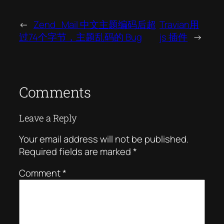
←
Zend_Mail 中文主题编码后超
Travian用
过74个字节，主题乱码的 Bug
js 插件
→
Comments
Leave a Reply
Your email address will not be published.
Required fields are marked
*
Comment
*