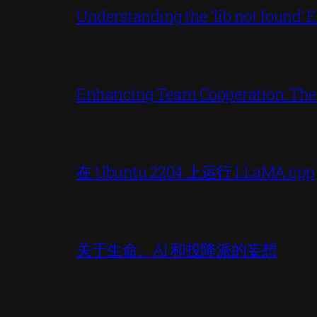
Understanding the ‘lib not found
Enhancing Team Cooperation: The P
在 Ubuntu 2204 上运行 LLaMA.cpp
关于生命、AI 和投降派的妄想