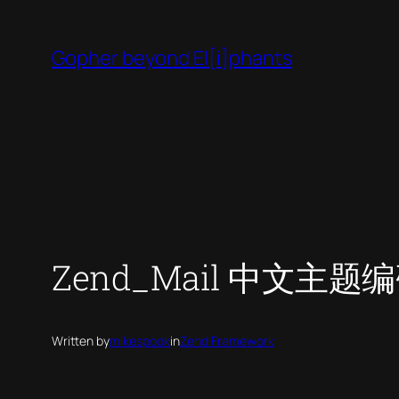
Skip
to
Gopher beyond El[i]phants
content
Zend_Mail 中文主
Written by
mikespook
in
Zend Framework