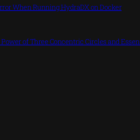
’ Error When Running HydraDX on Docker
ower of Three Concentric Circles and Essent