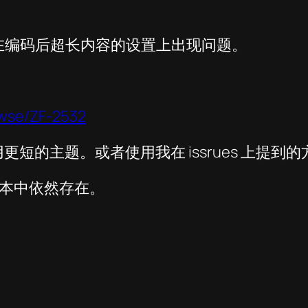
要是在编码后超长内容的设置上出现问题。
owse/ZF-2532
短的主题。或者使用我在 issrues 上提到
ew 版本中依然存在。