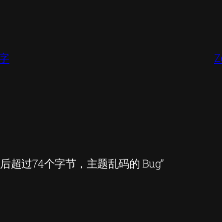
别字
Z
文主题编码后超过74个字节，主题乱码的 Bug”