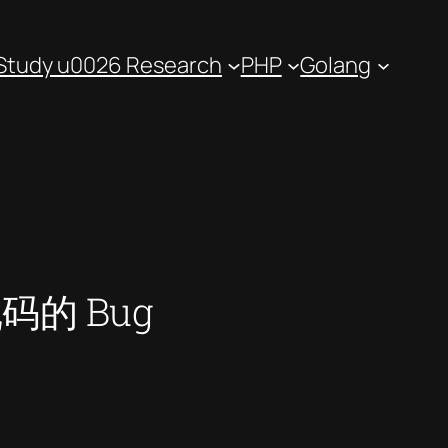
Study u0026 Research
PHP
Golang
码的 Bug