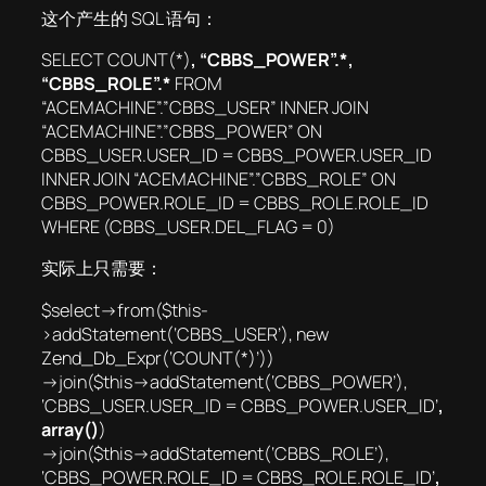
这个产生的 SQL 语句：
SELECT COUNT(*)
, “CBBS_POWER”.*,
“CBBS_ROLE”.*
FROM
“ACEMACHINE”.”CBBS_USER” INNER JOIN
“ACEMACHINE”.”CBBS_POWER” ON
CBBS_USER.USER_ID = CBBS_POWER.USER_ID
INNER JOIN “ACEMACHINE”.”CBBS_ROLE” ON
CBBS_POWER.ROLE_ID = CBBS_ROLE.ROLE_ID
WHERE (CBBS_USER.DEL_FLAG = 0)
实际上只需要：
$select->from($this-
>addStatement(‘CBBS_USER’), new
Zend_Db_Expr(‘COUNT(*)’))
->join($this->addStatement(‘CBBS_POWER’),
‘CBBS_USER.USER_ID = CBBS_POWER.USER_ID’
,
array()
)
->join($this->addStatement(‘CBBS_ROLE’),
‘CBBS_POWER.ROLE_ID = CBBS_ROLE.ROLE_ID’
,