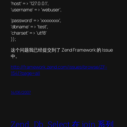
‘host’ => ‘127.0.0.1’,
‘username’ => ‘webuser’,
‘password’ => ‘xxxxxxxx’,
‘dbname’ => ‘test’,
‘charset’ => ‘utf8’
));
这个问题我已经提交到了 Zend Framework 的 Issue
中。
http://framework.zend.com/issues/browse/ZF-
1541?page=all
14/06/2007
Zend_Db_Select 在 join 系列