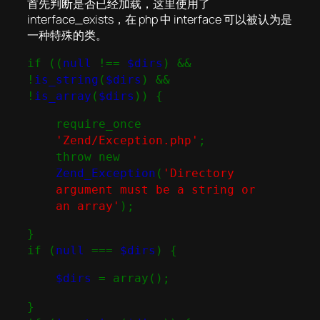
首先判断是否已经加载，这里使用了
interface_exists，在 php 中 interface 可以被认为是
一种特殊的类。
if ((
null
!==
$dirs
) &&
!
is_string
(
$dirs
) &&
!
is_array
(
$dirs
)) {
require_once
'Zend/Exception.php'
;
throw new
Zend_Exception
(
'Directory
argument must be a string or
an array'
);
}
if (
null
===
$dirs
) {
$dirs
= array();
}