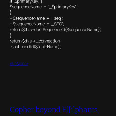
if ($primaryKey) {
$sequenceName .= “_$primaryKey”;
}
– $sequenceName .= ‘_seq’;
+ $sequenceName .= ‘_SEQ’;
return $this->lastSequenceId($sequenceName);
}
return $this->_connection-
>lastInsertId($tableName);
13/06/2007
Gopher beyond El[i]phants