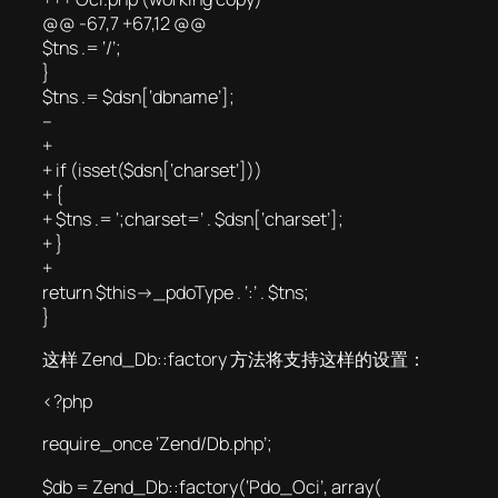
@@ -67,7 +67,12 @@
$tns .= ‘/’;
}
$tns .= $dsn[‘dbname’];
–
+
+ if (isset($dsn[‘charset’]))
+ {
+ $tns .= ‘;charset=’ . $dsn[‘charset’];
+ }
+
return $this->_pdoType . ‘:’ . $tns;
}
这样 Zend_Db::factory 方法将支持这样的设置：
<?php
require_once ‘Zend/Db.php’;
$db = Zend_Db::factory(‘Pdo_Oci’, array(