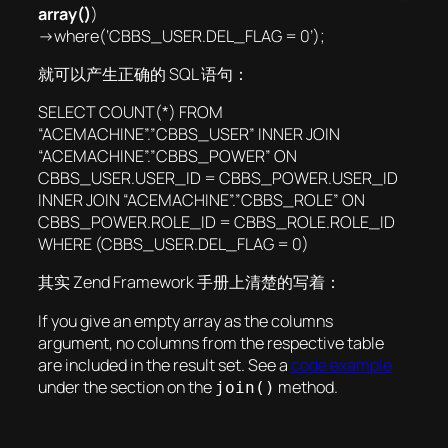
array()
)
->where(‘CBBS_USER.DEL_FLAG = 0’);
就可以产生正确的 SQL 语句：
SELECT COUNT(*) FROM
“ACEMACHINE”.”CBBS_USER” INNER JOIN
“ACEMACHINE”.”CBBS_POWER” ON
CBBS_USER.USER_ID = CBBS_POWER.USER_ID
INNER JOIN “ACEMACHINE”.”CBBS_ROLE” ON
CBBS_POWER.ROLE_ID = CBBS_ROLE.ROLE_ID
WHERE (CBBS_USER.DEL_FLAG = 0)
其实 Zend Framework 手册上清楚的写着：
If you give an empty array as the columns
argument, no columns from the respective table
are included in the result set. See a
code example
under the section on the
method.
join()