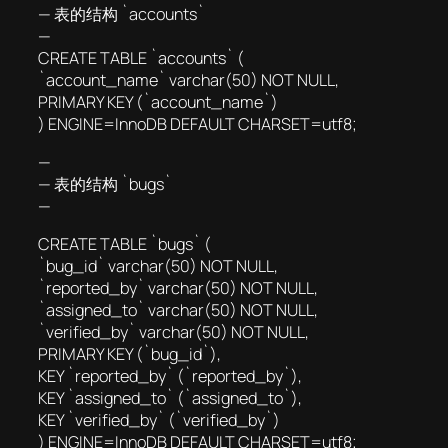
— 表的结构 `accounts`
—
CREATE TABLE `accounts` (
`account_name` varchar(50) NOT NULL,
PRIMARY KEY (`account_name`)
) ENGINE=InnoDB DEFAULT CHARSET=utf8;
—
— 表的结构 `bugs`
—
CREATE TABLE `bugs` (
`bug_id` varchar(50) NOT NULL,
`reported_by` varchar(50) NOT NULL,
`assigned_to` varchar(50) NOT NULL,
`verified_by` varchar(50) NOT NULL,
PRIMARY KEY (`bug_id`),
KEY `reported_by` (`reported_by`),
KEY `assigned_to` (`assigned_to`),
KEY `verified_by` (`verified_by`)
) ENGINE=InnoDB DEFAULT CHARSET=utf8;